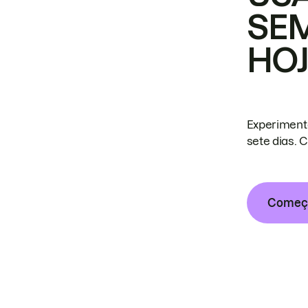
SE
HO
Experiment
sete dias. 
Começa