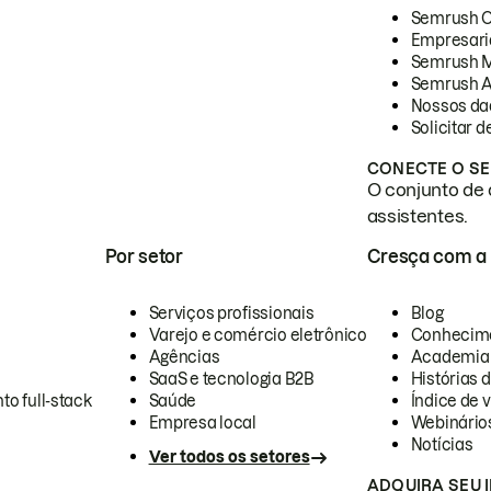
Semrush 
Empresari
Semrush 
Semrush A
Nossos da
Solicitar 
CONECTE O SE
O conjunto de 
assistentes.
Por setor
Cresça com a
Serviços profissionais
Blog
Varejo e comércio eletrônico
Conhecim
Agências
Academia
SaaS e tecnologia B2B
Histórias 
to full-stack
Saúde
Índice de v
Empresa local
Webinário
Notícias
Ver todos os setores
ADQUIRA SEU