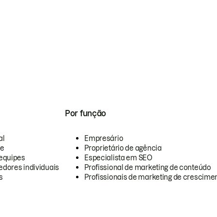
Por função
al
Empresário
te
Proprietário de agência
equipes
Especialista em SEO
dores individuais
Profissional de marketing de conteúdo
s
Profissionais de marketing de crescimen