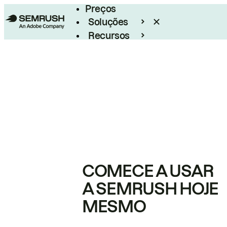
Preços
Soluções
Recursos
Empresarial
COMECE A USAR
A SEMRUSH HOJE
MESMO