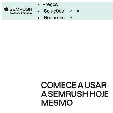
Preços
Soluções
Recursos
Empresarial
COMECE A USAR
A SEMRUSH HOJE
MESMO