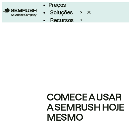
Preços
Soluções
Recursos
Empresarial
COMECE A USAR
A SEMRUSH HOJE
MESMO