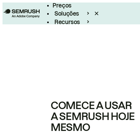
Preços
Soluções
Recursos
Empresarial
COMECE A USAR
A SEMRUSH HOJE
MESMO