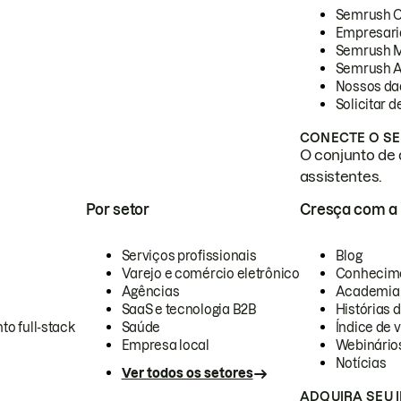
Semrush 
Empresari
Semrush 
Semrush A
Nossos da
Solicitar 
CONECTE O SE
O conjunto de 
assistentes.
Por setor
Cresça com a
Serviços profissionais
Blog
Varejo e comércio eletrônico
Conhecim
Agências
Academia
SaaS e tecnologia B2B
Histórias 
to full-stack
Saúde
Índice de v
Empresa local
Webinário
Notícias
Ver todos os setores
ADQUIRA SEU