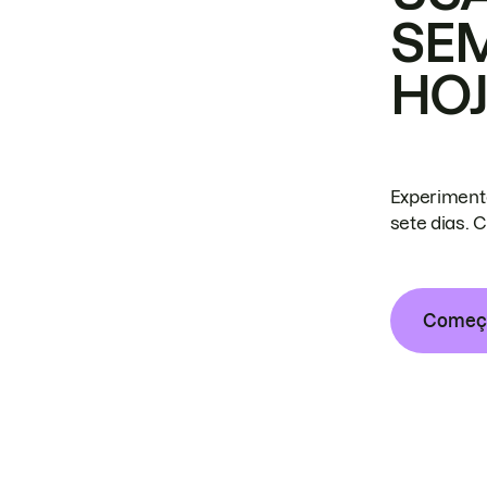
SE
HO
Experiment
sete dias. 
Começa