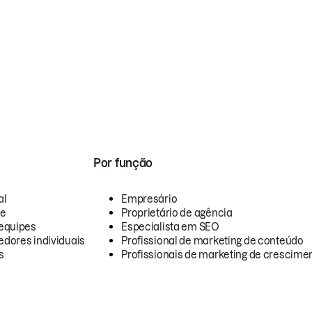
Por função
al
Empresário
te
Proprietário de agência
equipes
Especialista em SEO
dores individuais
Profissional de marketing de conteúdo
s
Profissionais de marketing de crescimen