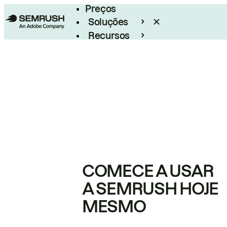
Preços
Soluções
Recursos
Empresarial
COMECE A USAR
A SEMRUSH HOJE
MESMO