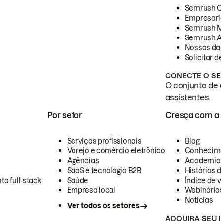
Semrush 
Empresari
Semrush 
Semrush A
Nossos da
Solicitar 
CONECTE O SE
O conjunto de 
assistentes.
Por setor
Cresça com a
Serviços profissionais
Blog
Varejo e comércio eletrônico
Conhecim
Agências
Academia
SaaS e tecnologia B2B
Histórias 
to full-stack
Saúde
Índice de v
Empresa local
Webinário
Notícias
Ver todos os setores
ADQUIRA SEU