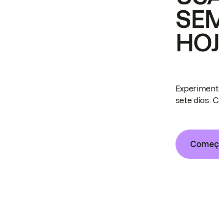
SE
HO
Experiment
sete dias. 
Começa