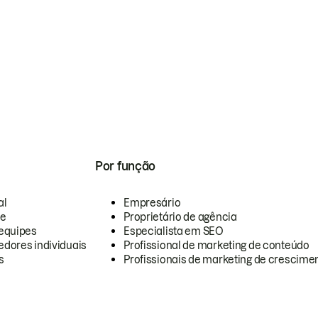
Por função
al
Empresário
te
Proprietário de agência
equipes
Especialista em SEO
dores individuais
Profissional de marketing de conteúdo
s
Profissionais de marketing de crescimen