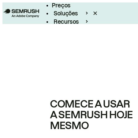
Preços
Soluções
Recursos
Empresarial
COMECE A USAR
A SEMRUSH HOJE
MESMO