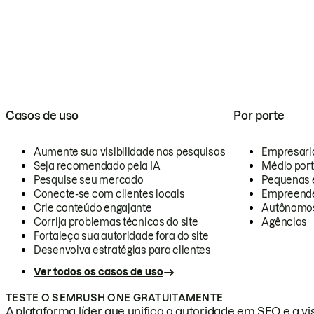
Casos de uso
Por porte
Aumente sua visibilidade nas pesquisas
Empresari
Seja recomendado pela IA
Médio por
Pesquise seu mercado
Pequenas 
Conecte-se com clientes locais
Empreende
Crie conteúdo engajante
Autônomo
Corrija problemas técnicos do site
Agências
Fortaleça sua autoridade fora do site
Desenvolva estratégias para clientes
Ver todos os casos de uso
TESTE O SEMRUSH ONE GRATUITAMENTE
A plataforma líder que unifica a autoridade em SEO e a vis