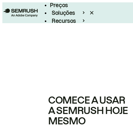
Preços
Soluções
Recursos
Empresarial
COMECE A USAR
A SEMRUSH HOJE
MESMO