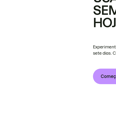
SE
HO
Experiment
sete dias. 
Começa