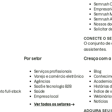
Semrush 
Empresari
Semrush 
Semrush A
Nossos da
Solicitar 
CONECTE O SE
O conjunto de 
assistentes.
Por setor
Cresça com a
Serviços profissionais
Blog
Varejo e comércio eletrônico
Conhecim
Agências
Academia
SaaS e tecnologia B2B
Histórias 
to full-stack
Saúde
Índice de v
Empresa local
Webinário
Notícias
Ver todos os setores
ADQUIRA SEU