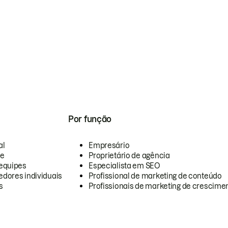
Por função
al
Empresário
te
Proprietário de agência
equipes
Especialista em SEO
dores individuais
Profissional de marketing de conteúdo
s
Profissionais de marketing de crescimen