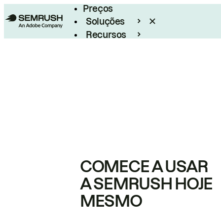
Preços
Soluções
Recursos
Empresarial
COMECE A USAR
A SEMRUSH HOJE
MESMO