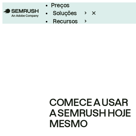
Preços
Soluções
Recursos
Empresarial
COMECE A USAR
A SEMRUSH HOJE
MESMO