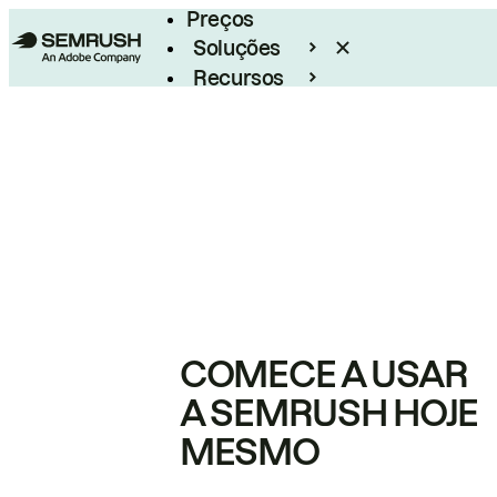
Preços
Soluções
Recursos
Empresarial
COMECE A USAR
A SEMRUSH HOJE
MESMO