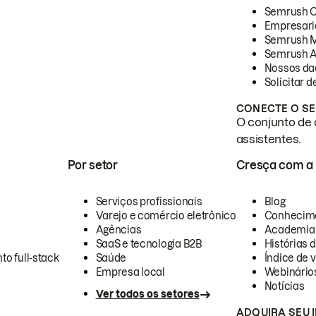
Semrush 
Empresari
Semrush 
Semrush A
Nossos da
Solicitar 
CONECTE O SE
O conjunto de 
assistentes.
Por setor
Cresça com a
Serviços profissionais
Blog
Varejo e comércio eletrônico
Conhecim
Agências
Academia
SaaS e tecnologia B2B
Histórias 
to full-stack
Saúde
Índice de v
Empresa local
Webinário
Notícias
Ver todos os setores
ADQUIRA SEU