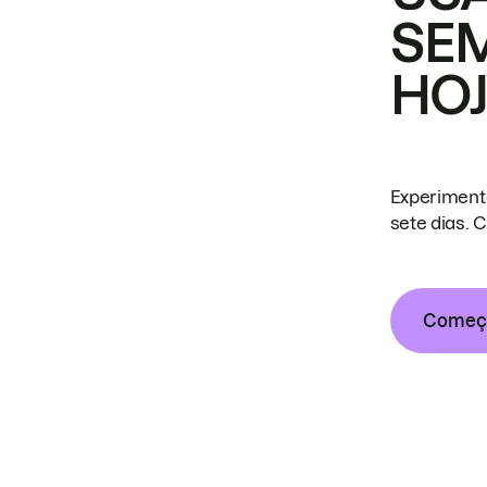
SE
HO
Experiment
sete dias. 
Começa