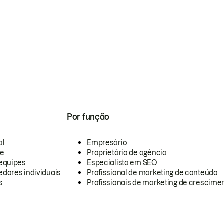
Por função
al
Empresário
te
Proprietário de agência
equipes
Especialista em SEO
dores individuais
Profissional de marketing de conteúdo
s
Profissionais de marketing de crescimen