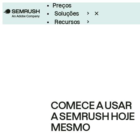
Preços
Soluções
Recursos
Empresarial
COMECE A USAR
A SEMRUSH HOJE
MESMO