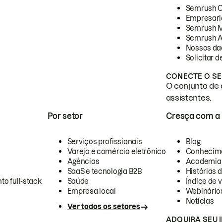
Semrush 
Empresari
Semrush 
Semrush A
Nossos da
Solicitar 
CONECTE O SE
O conjunto de 
assistentes.
Por setor
Cresça com a
Serviços profissionais
Blog
Varejo e comércio eletrônico
Conhecim
Agências
Academia
SaaS e tecnologia B2B
Histórias 
to full-stack
Saúde
Índice de v
Empresa local
Webinário
Notícias
Ver todos os setores
ADQUIRA SEU