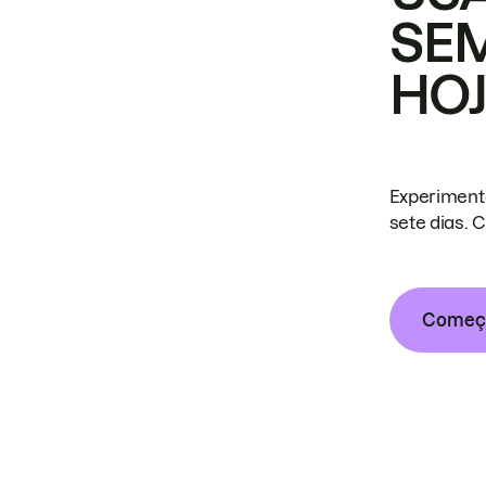
SE
HO
Experiment
sete dias. 
Começa