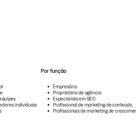
Por função
al
Empresário
te
Proprietário de agência
equipes
Especialista em SEO
dores individuais
Profissional de marketing de conteúdo
s
Profissionais de marketing de crescimen