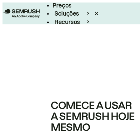
Preços
Soluções
Recursos
Empresarial
COMECE A USAR
A SEMRUSH HOJE
MESMO