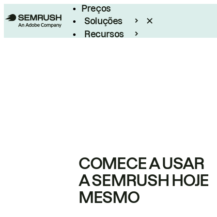
Preços
Soluções
Recursos
Empresarial
COMECE A USAR
A SEMRUSH HOJE
MESMO