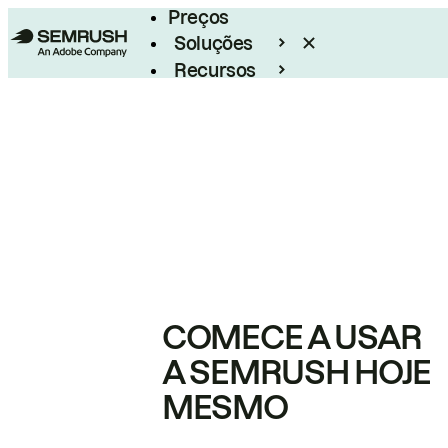
Preços
Soluções
Recursos
Empresarial
COMECE A USAR
A SEMRUSH HOJE
MESMO