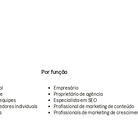
Por função
al
Empresário
te
Proprietário de agência
equipes
Especialista em SEO
dores individuais
Profissional de marketing de conteúdo
s
Profissionais de marketing de crescimen