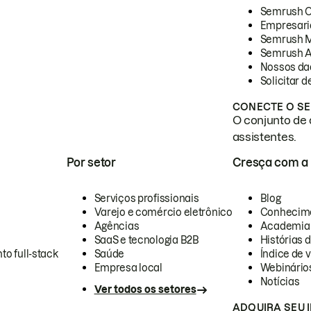
Semrush 
Empresari
Semrush 
Semrush A
Nossos da
Solicitar 
CONECTE O SE
O conjunto de 
assistentes.
Por setor
Cresça com a
Serviços profissionais
Blog
Varejo e comércio eletrônico
Conhecim
Agências
Academia
SaaS e tecnologia B2B
Histórias 
to full-stack
Saúde
Índice de v
Empresa local
Webinário
Notícias
Ver todos os setores
ADQUIRA SEU