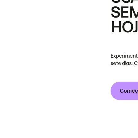
SE
HO
Experiment
sete dias. 
Começa