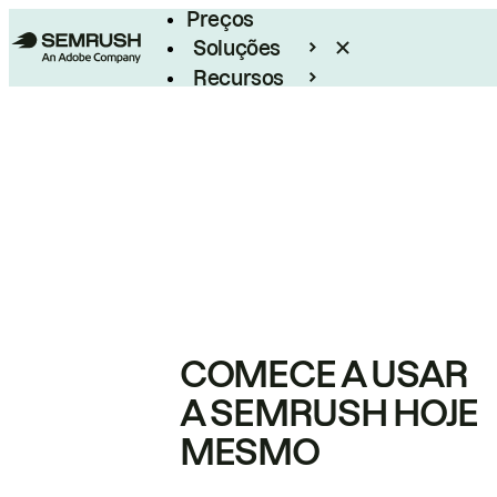
Preços
Soluções
Recursos
Empresarial
COMECE A USAR
A SEMRUSH HOJE
MESMO