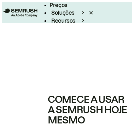
Preços
Soluções
Recursos
Empresarial
COMECE A USAR
A SEMRUSH HOJE
MESMO