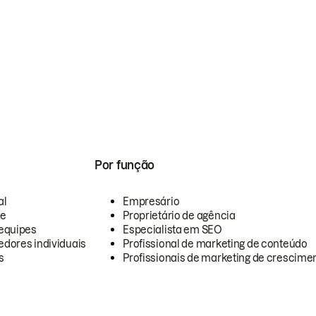
Por função
al
Empresário
te
Proprietário de agência
equipes
Especialista em SEO
dores individuais
Profissional de marketing de conteúdo
s
Profissionais de marketing de crescimen