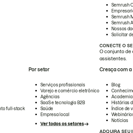
Semrush 
Empresari
Semrush 
Semrush A
Nossos da
Solicitar 
CONECTE O SE
O conjunto de 
assistentes.
Por setor
Cresça com a
Serviços profissionais
Blog
Varejo e comércio eletrônico
Conhecim
Agências
Academia
SaaS e tecnologia B2B
Histórias 
to full-stack
Saúde
Índice de v
Empresa local
Webinário
Notícias
Ver todos os setores
ADQUIRA SEU