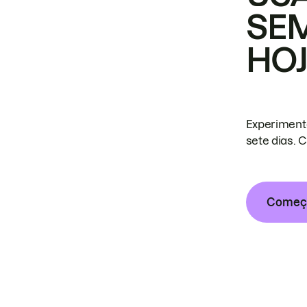
SE
HO
Experiment
sete dias. 
Começa