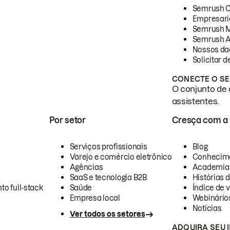
Semrush 
Empresari
Semrush 
Semrush A
Nossos da
Solicitar 
CONECTE O SE
O conjunto de 
assistentes.
Por setor
Cresça com a
Serviços profissionais
Blog
Varejo e comércio eletrônico
Conhecim
Agências
Academia
SaaS e tecnologia B2B
Histórias 
to full-stack
Saúde
Índice de v
Empresa local
Webinário
Notícias
Ver todos os setores
ADQUIRA SEU