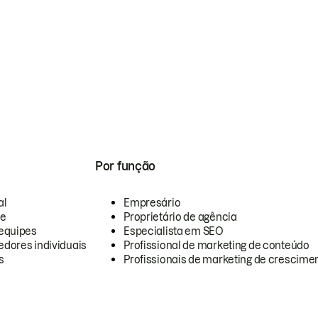
Por função
al
Empresário
te
Proprietário de agência
equipes
Especialista em SEO
dores individuais
Profissional de marketing de conteúdo
s
Profissionais de marketing de crescimen