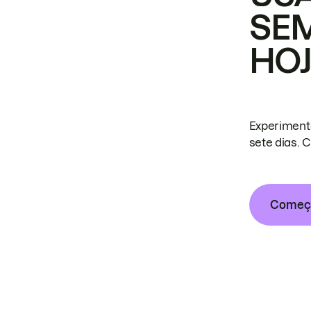
SE
HO
Experiment
sete dias. 
Começa