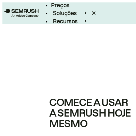
Preços
Soluções
Recursos
Empresarial
COMECE A USAR
A SEMRUSH HOJE
MESMO