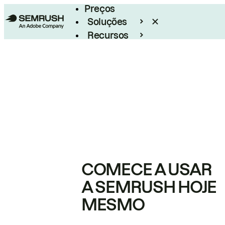
Preços
Soluções
Recursos
Empresarial
COMECE A USAR
A SEMRUSH HOJE
MESMO