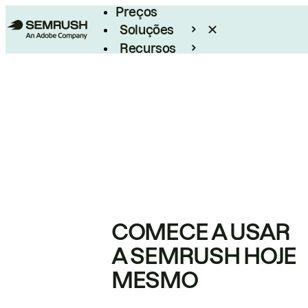
Preços
Soluções
Recursos
Empresarial
COMECE A USAR
A SEMRUSH HOJE
MESMO