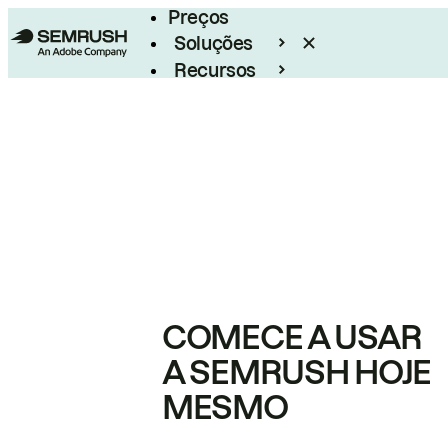
Preços
Soluções
Recursos
Empresarial
COMECE A USAR
A SEMRUSH HOJE
MESMO