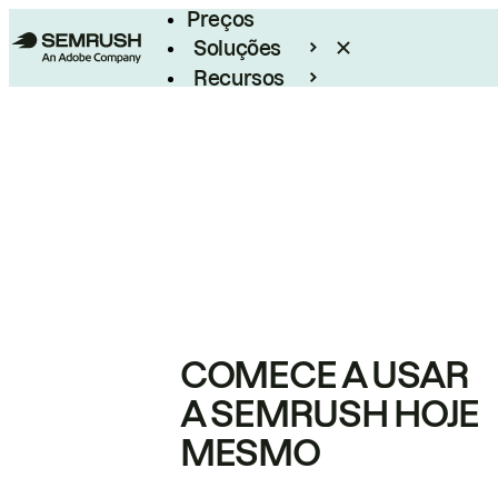
Preços
Soluções
Recursos
Empresarial
COMECE A USAR
A SEMRUSH HOJE
MESMO