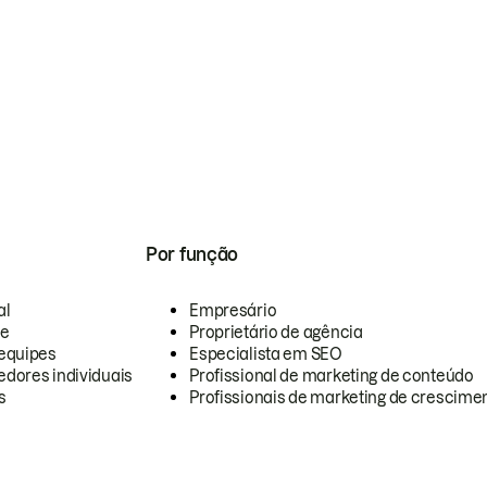
Por função
al
Empresário
te
Proprietário de agência
equipes
Especialista em SEO
dores individuais
Profissional de marketing de conteúdo
s
Profissionais de marketing de crescimen