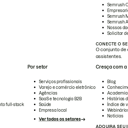
Semrush 
Empresari
Semrush 
Semrush A
Nossos da
Solicitar 
CONECTE O SE
O conjunto de 
assistentes.
Por setor
Cresça com a
Serviços profissionais
Blog
Varejo e comércio eletrônico
Conhecim
Agências
Academia
SaaS e tecnologia B2B
Histórias 
to full-stack
Saúde
Índice de v
Empresa local
Webinário
Notícias
Ver todos os setores
ADQUIRA SEU