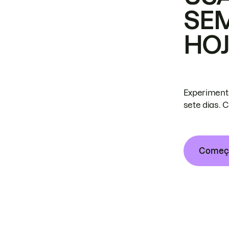
SE
HO
Experiment
sete dias. 
Começa