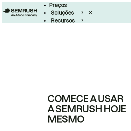
Preços
Soluções
Recursos
Empresarial
COMECE A USAR
A SEMRUSH HOJE
MESMO