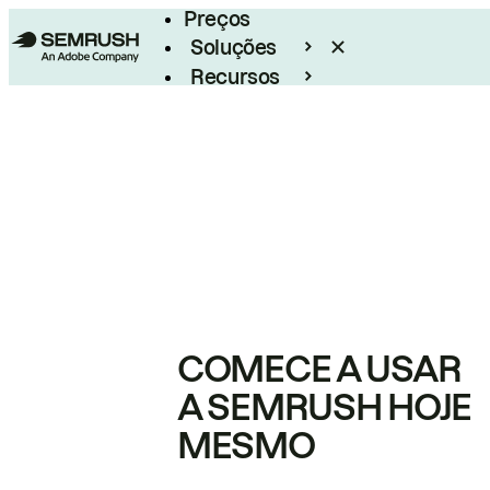
Preços
Soluções
Recursos
Empresarial
COMECE A USAR
A SEMRUSH HOJE
MESMO