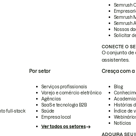
Semrush 
Empresari
Semrush 
Semrush A
Nossos da
Solicitar 
CONECTE O SE
O conjunto de 
assistentes.
Por setor
Cresça com a
Serviços profissionais
Blog
Varejo e comércio eletrônico
Conhecim
Agências
Academia
SaaS e tecnologia B2B
Histórias 
to full-stack
Saúde
Índice de v
Empresa local
Webinário
Notícias
Ver todos os setores
ADQUIRA SEU