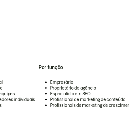
Por função
al
Empresário
te
Proprietário de agência
equipes
Especialista em SEO
dores individuais
Profissional de marketing de conteúdo
s
Profissionais de marketing de crescimen