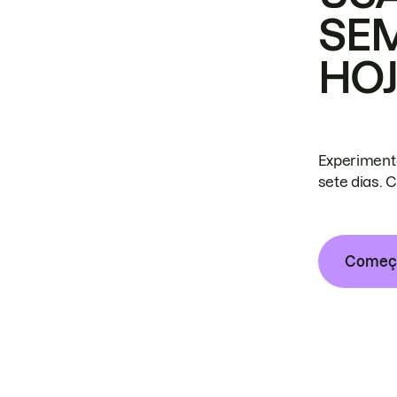
SE
HO
Experiment
sete dias. 
Começa