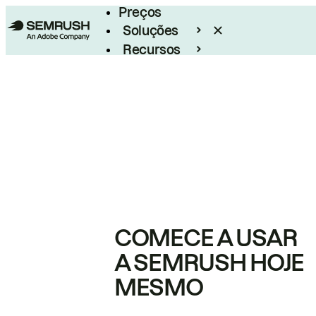
Preços
Soluções
Recursos
Empresarial
COMECE A USAR
A SEMRUSH HOJE
MESMO