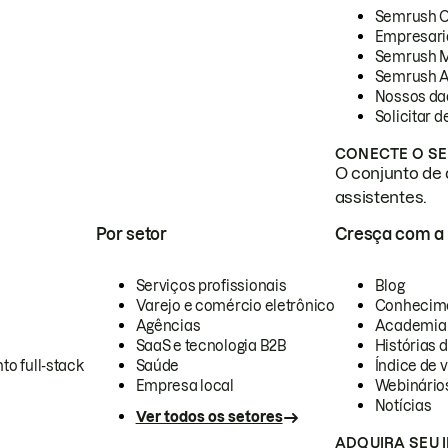
Semrush 
Empresari
Semrush 
Semrush A
Nossos da
Solicitar 
CONECTE O SE
O conjunto de 
assistentes.
Por setor
Cresça com a
Serviços profissionais
Blog
Varejo e comércio eletrônico
Conhecim
Agências
Academia
SaaS e tecnologia B2B
Histórias 
to full-stack
Saúde
Índice de v
Empresa local
Webinário
Notícias
Ver todos os setores
ADQUIRA SEU