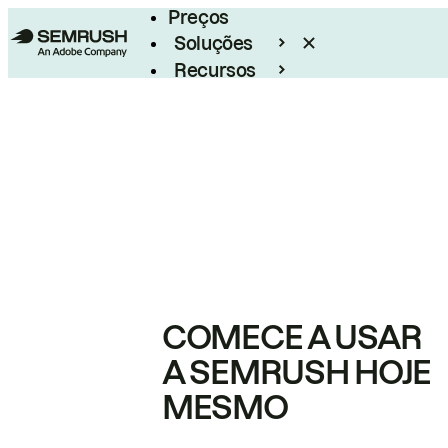
Preços
Soluções
Recursos
Empresarial
COMECE A USAR
A SEMRUSH HOJE
MESMO