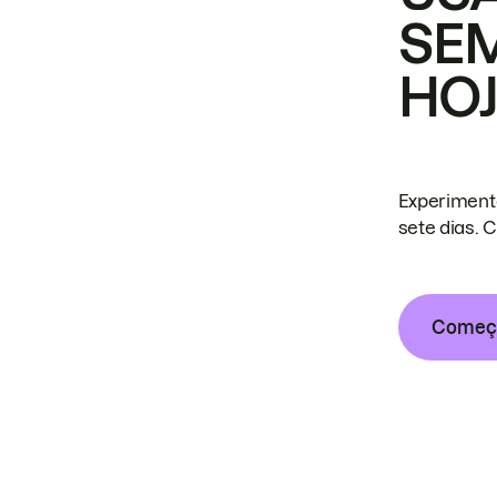
SE
HO
Experiment
sete dias. 
Começa