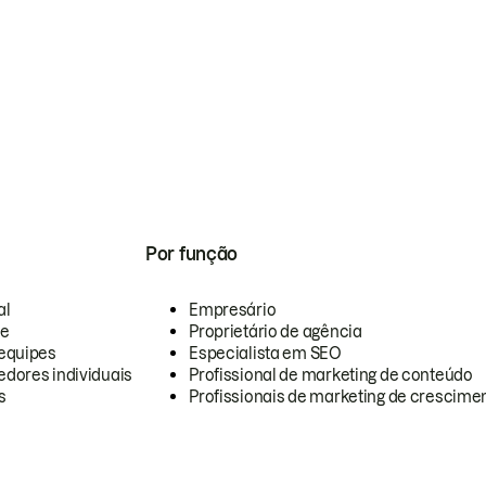
Por função
al
Empresário
te
Proprietário de agência
equipes
Especialista em SEO
dores individuais
Profissional de marketing de conteúdo
s
Profissionais de marketing de crescimen