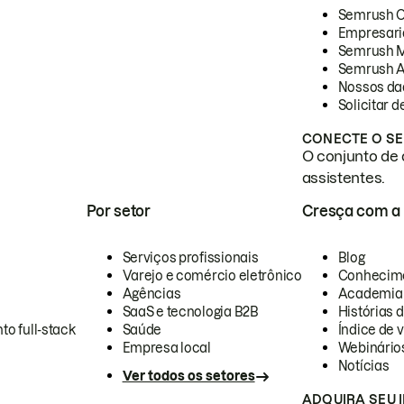
Semrush 
Empresari
Semrush 
Semrush A
Nossos da
Solicitar 
CONECTE O SE
O conjunto de 
assistentes.
Por setor
Cresça com a
Serviços profissionais
Blog
Varejo e comércio eletrônico
Conhecim
Agências
Academia
SaaS e tecnologia B2B
Histórias 
to full-stack
Saúde
Índice de v
Empresa local
Webinário
Notícias
Ver todos os setores
ADQUIRA SEU