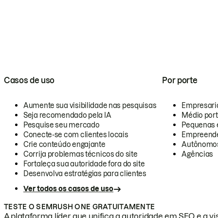
Casos de uso
Por porte
Aumente sua visibilidade nas pesquisas
Empresari
Seja recomendado pela IA
Médio por
Pesquise seu mercado
Pequenas 
Conecte-se com clientes locais
Empreende
Crie conteúdo engajante
Autônomo
Corrija problemas técnicos do site
Agências
Fortaleça sua autoridade fora do site
Desenvolva estratégias para clientes
Ver todos os casos de uso
TESTE O SEMRUSH ONE GRATUITAMENTE
A plataforma líder que unifica a autoridade em SEO e a vis