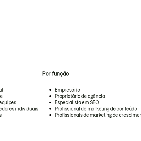
Por função
al
Empresário
te
Proprietário de agência
equipes
Especialista em SEO
dores individuais
Profissional de marketing de conteúdo
s
Profissionais de marketing de crescimen