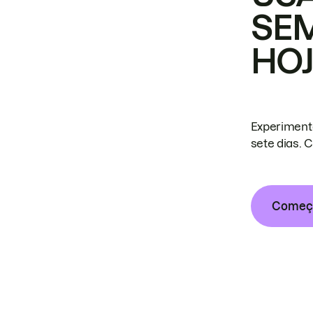
SE
HO
Experiment
sete dias. 
Começa