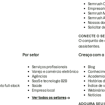
Semrush 
Empresari
Semrush 
Semrush A
Nossos da
Solicitar 
CONECTE O SE
O conjunto de 
assistentes.
Por setor
Cresça com a
Serviços profissionais
Blog
Varejo e comércio eletrônico
Conhecim
Agências
Academia
SaaS e tecnologia B2B
Histórias 
to full-stack
Saúde
Índice de v
Empresa local
Webinário
Notícias
Ver todos os setores
ADQUIRA SEU