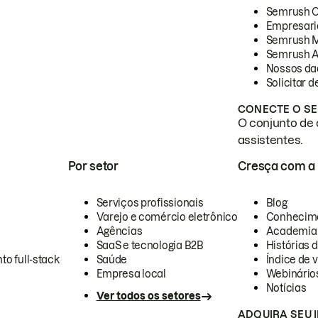
Semrush 
Empresari
Semrush 
Semrush A
Nossos da
Solicitar 
CONECTE O SE
O conjunto de 
assistentes.
Por setor
Cresça com a
Serviços profissionais
Blog
Varejo e comércio eletrônico
Conhecim
Agências
Academia
SaaS e tecnologia B2B
Histórias 
to full-stack
Saúde
Índice de v
Empresa local
Webinário
Notícias
Ver todos os setores
ADQUIRA SEU