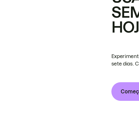
SE
HO
Experiment
sete dias. 
Começa