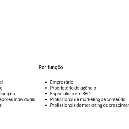
Por função
al
Empresário
te
Proprietário de agência
equipes
Especialista em SEO
dores individuais
Profissional de marketing de conteúdo
s
Profissionais de marketing de crescimen