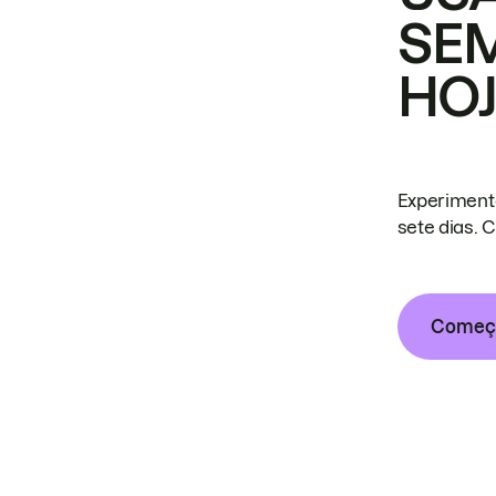
SE
HO
Experiment
sete dias. 
Começa