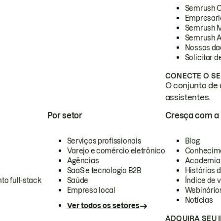
Semrush 
Empresari
Semrush 
Semrush A
Nossos da
Solicitar 
CONECTE O SE
O conjunto de 
assistentes.
Por setor
Cresça com a
Serviços profissionais
Blog
Varejo e comércio eletrônico
Conhecim
Agências
Academia
SaaS e tecnologia B2B
Histórias 
to full-stack
Saúde
Índice de v
Empresa local
Webinário
Notícias
Ver todos os setores
ADQUIRA SEU