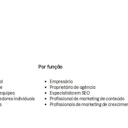
Por função
al
Empresário
te
Proprietário de agência
equipes
Especialista em SEO
dores individuais
Profissional de marketing de conteúdo
s
Profissionais de marketing de crescimen