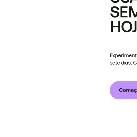
SE
HO
Experiment
sete dias. 
Começa