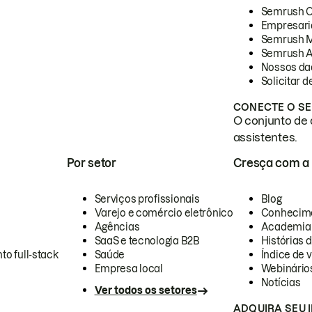
Semrush 
Empresari
Semrush 
Semrush A
Nossos da
Solicitar 
CONECTE O SE
O conjunto de 
assistentes.
Por setor
Cresça com a
Serviços profissionais
Blog
Varejo e comércio eletrônico
Conhecim
Agências
Academia
SaaS e tecnologia B2B
Histórias 
to full-stack
Saúde
Índice de v
Empresa local
Webinário
Notícias
Ver todos os setores
ADQUIRA SEU