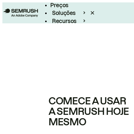
Preços
Soluções
Recursos
Empresarial
COMECE A USAR
A SEMRUSH HOJE
MESMO