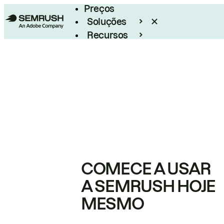
Preços
Soluções
Recursos
Empresarial
COMECE A USAR
A SEMRUSH HOJE
MESMO