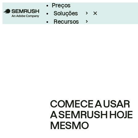
Preços
Soluções
Recursos
Empresarial
COMECE A USAR
A SEMRUSH HOJE
MESMO