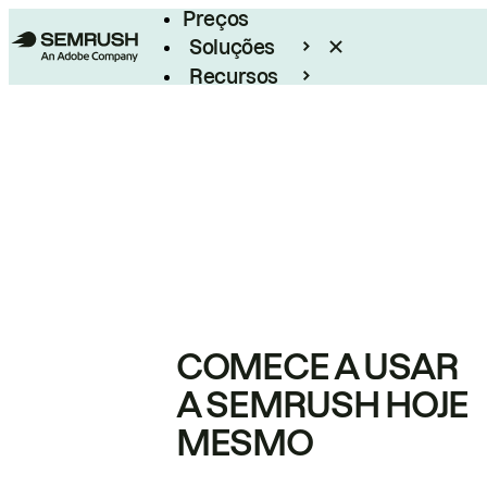
Preços
Soluções
Recursos
Empresarial
COMECE A USAR
A SEMRUSH HOJE
MESMO