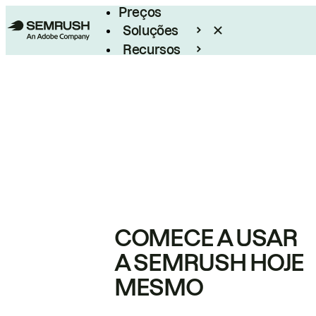
Preços
Soluções
Recursos
Empresarial
COMECE A USAR
A SEMRUSH HOJE
MESMO