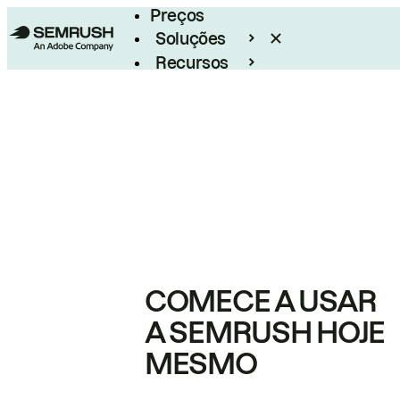
Preços
Soluções
Recursos
Empresarial
COMECE A USAR
A SEMRUSH HOJE
MESMO